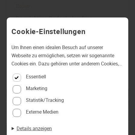
Boden
Der richtige Bodenbelag fürs
Kinderzimmer – gesund, langlebig und
Cookie-Einstellungen
alltagstauglich
Um Ihnen einen idealen Besuch auf unserer
mehr zu Bodenbelägen
Webseite zu ermöglichen, setzen wir sogenannte
Cookies ein. Dazu gehören unter anderem Cookies,
die für die Steuerung und den reibungslosen Betrieb
Essentiell
unserer kommerziellen Unternehmensseite
notwendig sind. Zusätzlich verwenden wir Cookies
Marketing
zur anonymen Erhebung von Statistiken sowie
Statistik/Tracking
solche, die zur Ausspielung und Anzeige
Externe Medien
personalisierter Inhalte auch nach dem Besuch
unserer Webseite eingesetzt werden können. Durch
Details anzeigen
unsere Cookie-Einstellungen können Sie selbst