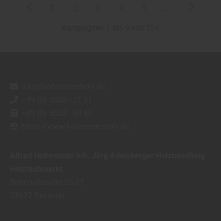
1
2
3
4
5
...
Kampagnen 1 bis 9 von 154
info@hofmeisterholz.de
+49 (0) 5532 - 21 31
+49 (0) 5532 - 59 44
https://www.hofmeisterholz.de
Alfred Hofmeister Inh. Jörg Adelsberger Holzhandlung
Holzfachmarkt
Bahnhofstraße 25-27
37627
Deensen