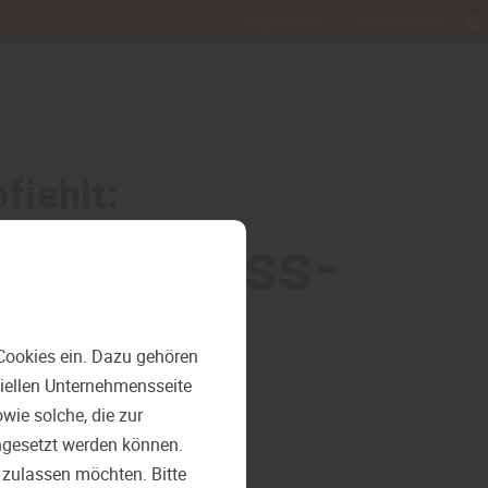
Impressum
Datenschutz
fiehlt:
s Wellness-
r
Cookies ein. Dazu gehören
ziellen Unternehmensseite
ie solche, die zur
ngesetzt werden können.
 zulassen möchten. Bitte