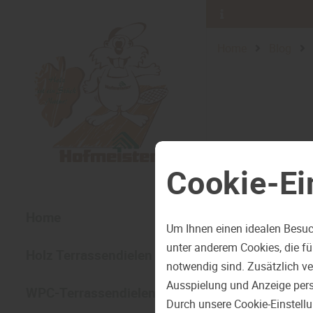
Home
Blog
Cookie-Ei
Home
Um Ihnen einen idealen Besuc
unter anderem Cookies, die f
Holz Terrassendielen
notwendig sind. Zusätzlich v
Ausspielung und Anzeige pers
WPC-Terrassendielen
Durch unsere Cookie-Einstell