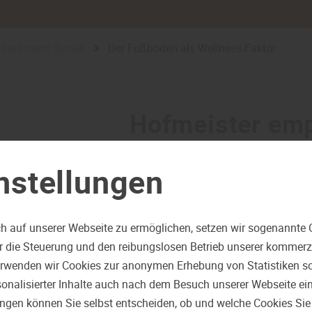
Sortiment: Boden
Der Fußboden als Wellness-Faktor
Hofmeister emp
Der Fußboden al
nstellungen
Fakto
h auf unserer Webseite zu ermöglichen, setzen wir sogenannte 
ür die Steuerung und den reibungslosen Betrieb unserer kommer
erwenden wir Cookies zur anonymen Erhebung von Statistiken sow
onalisierter Inhalte auch nach dem Besuch unserer Webseite ei
ungen können Sie selbst entscheiden, ob und welche Cookies Sie