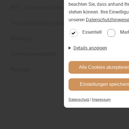
beachten Sie, dass anhand Ihr
BPC-Terrassendielen
stehen können. Ihre Einwillig
unseren
Datenschutzhinweis
Terrassendielen kaufen
Essentiell
Mar
Kataloge
Details anzeigen
Terrassenratgeber
Alle Cookies akzeptiere
Kontakt
Einstellungen speicher
Datenschutz
|
Impressum