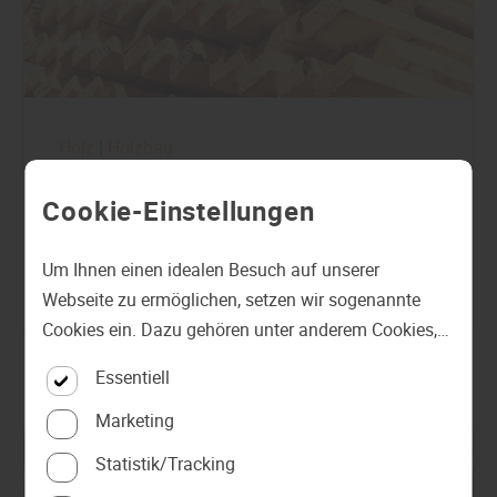
Holz
|
Holzbau
Fichte, ein beliebtes Holz mit Tradition
Cookie-Einstellungen
und vielseitigen Einsatzmöglichkeiten
Um Ihnen einen idealen Besuch auf unserer
Mehr zu Fichtenholz
Webseite zu ermöglichen, setzen wir sogenannte
Cookies ein. Dazu gehören unter anderem Cookies,
die für die Steuerung und den reibungslosen Betrieb
Essentiell
unserer kommerziellen Unternehmensseite
notwendig sind. Zusätzlich verwenden wir Cookies
Marketing
zur anonymen Erhebung von Statistiken sowie
Statistik/Tracking
solche, die zur Ausspielung und Anzeige