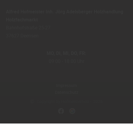
Alfred Hofmeister Inh. Jörg Adelsberger Holzhandlung
Holzfachmarkt
Bahnhofstraße 25-27
37627
Deensen
MO
DI
MI
DO
FR
09:00
18:00 Uhr
Impressum
Datenschutz
Copyright by Hofmeisterholz - 2026
In Kooperation mit dem