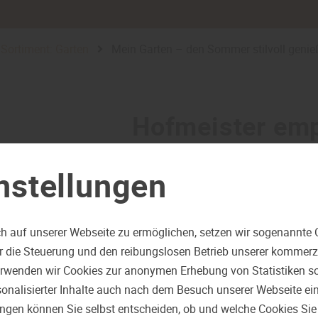
Sortiment: Garten
Mein Garten – den Sommer stilvoll geni
Hofmeister emp
Mein Garten – 
nstellungen
stilvoll ge
h auf unserer Webseite zu ermöglichen, setzen wir sogenannte 
ür die Steuerung und den reibungslosen Betrieb unserer kommer
erwenden wir Cookies zur anonymen Erhebung von Statistiken sow
onalisierter Inhalte auch nach dem Besuch unserer Webseite ei
ungen können Sie selbst entscheiden, ob und welche Cookies Sie