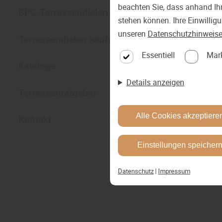
beachten Sie, dass anhand Ihr
BPC-Terrassendielen
stehen können. Ihre Einwillig
unseren
Datenschutzhinweis
Terrassendielen kaufen
Essentiell
Mar
Kataloge
Details anzeigen
Terrassenratgeber
Alle Cookies akzeptiere
Kontakt
Einstellungen speicher
Datenschutz
|
Impressum