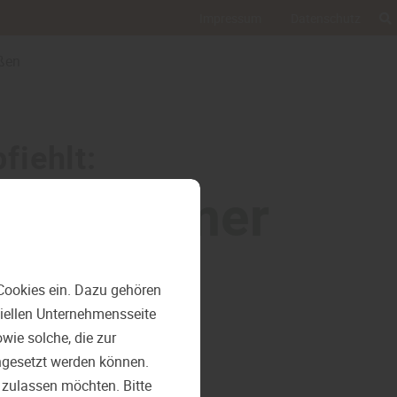
Impressum
Datenschutz
eßen
fiehlt:
den Sommer
nießen
Cookies ein. Dazu gehören
ziellen Unternehmensseite
ie solche, die zur
ngesetzt werden können.
 zulassen möchten. Bitte