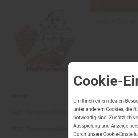
Home
Blog
Cookie-Ei
Home
Um Ihnen einen idealen Besuc
unter anderem Cookies, die f
Holz Terrassendielen
notwendig sind. Zusätzlich v
Ausspielung und Anzeige pers
WPC-Terrassendielen
Durch unsere Cookie-Einstell